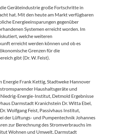
 die Geräteindustrie große Fortschritte in
acht hat. Mit den heute am Markt verfügbaren
ebliche Energieeinsparungen gegenüber
vorhandenen Systemen erreicht worden. Im
iskutiert, welche weiteren
kunft erreicht werden können und ob es
r ökonomische Grenzen für die
eich gibt (Dr. W. Feist).
n Energie Frank Kettig, Stadtweke Hannover
 stromsparender Haushaltsgeräte und
Niedrig-Energie-Institut, Detmold Ergebnisse
haus Darmstadt Kranichstein Dr. Witta Ebel,
r. Wolfgang Feist, Passivhaus Institut,
ei der Lüftungs- und Pumpentechnik Johannes
hren zur Berechnung des Stromverbrauchs im
nstitut Wohnen und Umwelt, Darmstadt