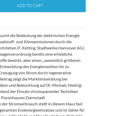
ADD TO CART
sucht die Bedeutung der elektrischen Energie
hadstoff- und Klimaemissionen durch die
entstehen (F. Ketting, Stadtwerke Hannover AG).
lagenverordnung bereits eine erhebliche
ffe bewirkt, aber einen „wesentlich größeren
e Entwicklung des Energiemarktes hin zu
Erzeugung von Strom durch regenerative
Beitrag zeigt die Marktentwicklung bei
ten und Beleuchtung auf (K. Michael, Niedrig-
eidend der Einsatz stromsparender Techniken
es Passivhauses Darmstadt
 der Stromverbrauch stellt in diesem Haus fast
gesamten Endenergieeinsatzes und ist daher für