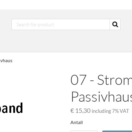
ivhaus
07 - Stro
Passivhau
€ 15,30
including
7
% VAT
Antall