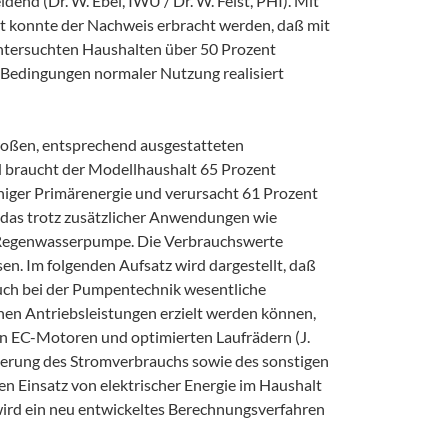
nd (Dr. W. Ebel, IWU / Dr. W. Feist, PHI). Mit
 konnte der Nachweis erbracht werden, daß mit
ntersuchten Haushalten über 50 Prozent
Bedingungen normaler Nutzung realisiert
großen, entsprechend ausgestatteten
d braucht der Modellhaushalt 65 Prozent
niger Primärenergie und verursacht 61 Prozent
das trotz zusätzlicher Anwendungen wie
 Regenwasserpumpe. Die Verbrauchswerte
en. Im folgenden Aufsatz wird dargestellt, daß
auch bei der Pumpentechnik wesentliche
hen Antriebsleistungen erzielt werden können,
on EC-Motoren und optimierten Laufrädern (J.
tierung des Stromverbrauchs sowie des sonstigen
en Einsatz von elektrischer Energie im Haushalt
wird ein neu entwickeltes Berechnungsverfahren