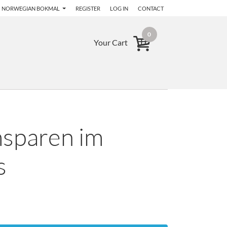
NORWEGIAN BOKMAL
REGISTER
LOG IN
CONTACT
0
Your Cart
msparen im
s