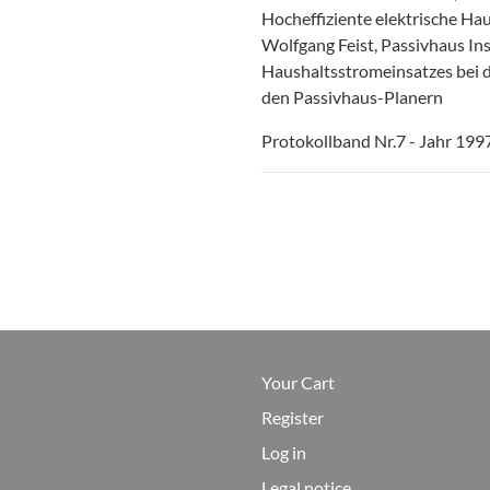
Hocheffiziente elektrische Ha
Wolfgang Feist, Passivhaus In
Haushaltsstromeinsatzes bei 
den Passivhaus-Planern
Protokollband Nr.7 - Jahr 199
Your Cart
Register
Log in
Legal notice