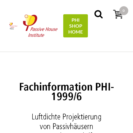
0
PHI
SHOP
메뉴
HOME
홈
Technical Information
Luftdichte Projektierung von
Passivhäusern - Eine Planungshilfe