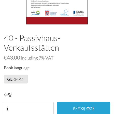
40 - Passivhaus-
Verkaufsstätten
€43.00
including
7
% VAT
Book language
GERMAN
수량
카트에 추가