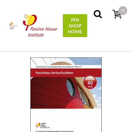
0
PHI
SHOP
메뉴
HOME
홈
Protocols
40 - Passivhaus-Verkaufsstätten