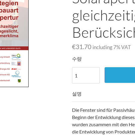
gleichzeit
Berücksic
€31.70
including
7
% VAT
수량
설명
Die Fenster sind für Passivhäus
Beginn der Entwicklung diese
wurden zusammen mit den Hers
die Entwicklung von Produkt