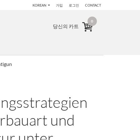
KOREAN
가입
로그인
CONTACT
0
당신의 카트
htigun
ngsstrategien
erbauart und
tur unter