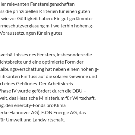
er relevanten Fenstereigenschaften
ss die prinzipiellen Kriterien für einen guten
wie vor Gültigkeit haben: Ein gut gedämmter
rmeschutzverglasung mit weiterhin hohem g-
Voraussetzungen für ein gutes
erhältnisses des Fensters, insbesondere die
htsbreite und eine optimierte Form der
 Laibungsverschattung hat neben einem hohen g-
nifikanten Einfluss auf die solaren Gewinne und
f eines Gebäudes. Der Arbeitskreis
Phase IV wurde gefördert durch die DBU –
t, das Hessische Ministerium für Wirtschaft,
g, den enercity-Fonds proKlima
erke Hannover AG), E.ON Energie AG, das
für Umwelt und Landwirtschaft.