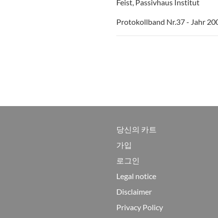
Feist, Passivhaus Institut
Protokollband Nr.37 - Jahr 20
당신의 카트
가입
로그인
Legal notice
Disclaimer
Privacy Policy