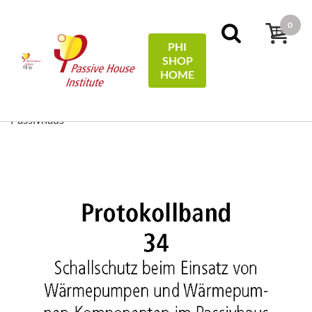
0
PHI
SHOP
메뉴
HOME
홈
Protocols
34 - Schallschutz beim Einsatz von
Wärmepumpen und Wärmepumpen-Kompaktgeräten im
Passivhaus