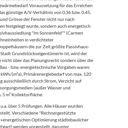
zwärmebedarf. Voraussetzung für das Erreichen
as günstige A/V-Verhältnis von 0,36 bzw. 0,45.
e und Grösse der Fenster nicht nur nach
en festgelegt wurde, sondern auch energetisch
ssivhaussiedlung "Im Sonnenfeld"" (Carmen
hneinheiten in verdichteter
ppelhäusern die zur Zeit größte Passivhaus-
 Stadt Grundstückseigentümerin ist, wird der
e nicht über das Planungsrecht sondern über die
Bau - bzw. energietechnische Vorgaben waren:
kWh/(m²a), Primärenergiebedarf von max. 120
 ausschließlich durch Strom, Verzicht auf
rsorgungsmedien (außer Wasser und
 5 m² Kollektorfläche.
 u.a. über 5 Prüfungen. Alle Häuser wurden
estellt. Verschiedene "Rechnergestützte
ar+energetischen Optimierung städtebaulicher
ttgart) werden vorgestellt, darunter