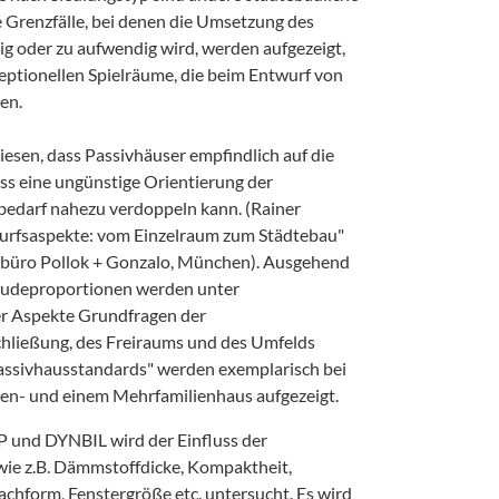
e Grenzfälle, bei denen die Umsetzung des
g oder zu aufwendig wird, werden aufgezeigt,
zeptionellen Spielräume, die beim Entwurf von
en.
iesen, dass Passivhäuser empfindlich auf die
s eine ungünstige Orientierung der
edarf nahezu verdoppeln kann. (Rainer
urfsaspekte: vom Einzelraum zum Städtebau"
rbüro Pollok + Gonzalo, München). Ausgehend
udeproportionen werden unter
er Aspekte Grundfragen der
chließung, des Freiraums und des Umfelds
Passivhausstandards" werden exemplarisch bei
ien- und einem Mehrfamilienhaus aufgezeigt.
 und DYNBIL wird der Einfluss der
wie z.B. Dämmstoffdicke, Kompaktheit,
achform, Fenstergröße etc. untersucht. Es wird