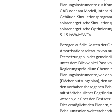
Planungsinstrumente zur Komp
CAD oder am Modell, Intensitä
Gebäude-Simulationsprogramme 
solarenergetische Simulatio
solarenergetische Optimierung 
5-15 kWh/m²WFa.
Bezogen auf die Kosten der O
Amortisationszeitraum von nu
Festsetzungen in der gemeindl
unter dem Blickwinkel Passivh
Regierungspräsidium Chemnitz
Planungsinstrumente, wie den
(Flächennutzungsplan), den v
den vorhabensbezogenen Beba
mit städtebaulicher Begründu
werden, die über den Festsetz
Dies ermöglicht den Planern,
Bebauungsplan weitergehenden