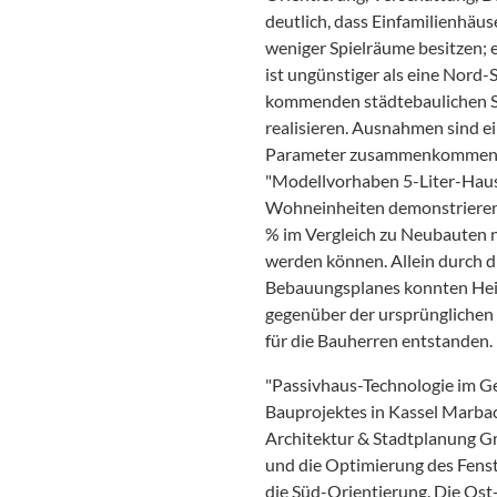
deutlich, dass Einfamilienhäu
weniger Spielräume besitzen; 
ist ungünstiger als eine Nord-S
kommenden städtebaulichen Si
realisieren. Ausnahmen sind ei
Parameter zusammenkommen. (D
"Modellvorhaben 5-Liter-Haus 
Wohneinheiten demonstrieren,
% im Vergleich zu Neubauten n
werden können. Allein durch d
Bebauungsplanes konnten Hei
gegenüber der ursprünglichen
für die Bauherren entstanden. 
"Passivhaus-Technologie im G
Bauprojektes in Kassel Marbac
Architektur & Stadtplanung 
und die Optimierung des Fenste
die Süd-Orientierung. Die Os