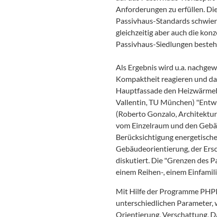
Anforderungen zu erfüllen. Di
Passivhaus-Standards schwieri
gleichzeitig aber auch die kon
Passivhaus-Siedlungen besteh
Als Ergebnis wird u.a. nachgew
Kompaktheit reagieren und das
Hauptfassade den Heizwärmeb
Vallentin, TU München) "Entw
(Roberto Gonzalo, Architektu
vom Einzelraum und den Gebä
Berücksichtigung energetisch
Gebäudeorientierung, der Ers
diskutiert. Die "Grenzen des 
einem Reihen-, einem Einfamil
Mit Hilfe der Programme PHPP
unterschiedlichen Parameter, 
Orientierung, Verschattung, D