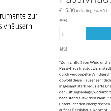
€15.30
including
7
% VAT
수량
설명
"Zum Einfluß von Wind und lan
Passivhaus Institut Darmstad
durch verdoppelte Windgeschw
obwohl diese Häuser sehr dicht
insgesamt stark reduzierte En
der Lüftungsanlage, wodurch zu
bedeutend auswirken kann. "S
untersucht den energetischen
auf das Passivhaus-Konzept. J