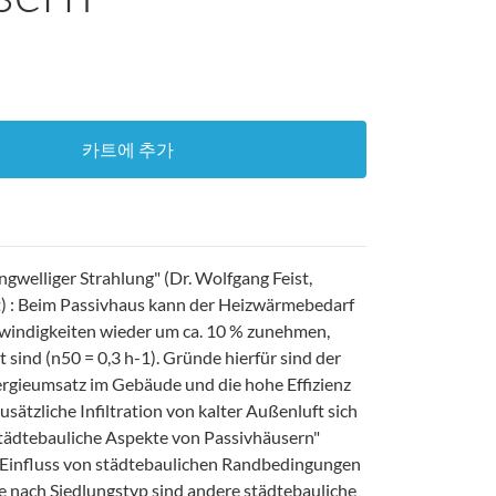
카트에 추가
gwelliger Strahlung" (Dr. Wolfgang Feist,
t) : Beim Passivhaus kann der Heizwärmebedarf
indigkeiten wieder um ca. 10 % zunehmen,
 sind (n50 = 0,3 h-1). Gründe hierfür sind der
ergieumsatz im Gebäude und die hohe Effizienz
sätzliche Infiltration von kalter Außenluft sich
tädtebauliche Aspekte von Passivhäusern"
 Einfluss von städtebaulichen Randbedingungen
e nach Siedlungstyp sind andere städtebauliche