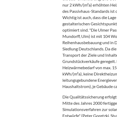
nur 2 kWh/(m²a) erhöhten Hei
des Passivhaus-Standards ist d
Wichtig ist auch, dass die Lag
gestalterischen Gesichtspunkt
optimiert sind. "Die Ulmer Pa
Mundorff, Ulm) ist mit 104 Wo
Reihenhausbebauung und in Do
Siedlung Deutschlands. Da die
Transport der Ziele und Inhalt
Grundstückverkäufe geregelt. 
Heizwärmebedarf von max. 15 
kWh/(m²a), keine Direktheizung
leitungsgebundene Energieve
Haushaltstrom), je Gebäude ca.
Die Qualitätssicherung erfolgt
Mitte des Jahres 2000 fertigg
Simulationsverfahren zur sol
Entwürfe" (Peter Goretzki, Stu