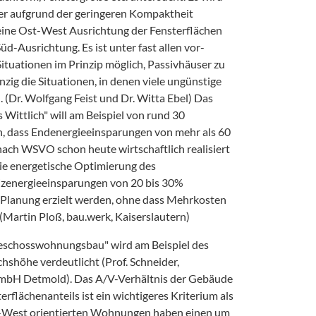
ser aufgrund der geringeren Kompaktheit
eine Ost-West Ausrichtung der Fensterflächen
üd-Ausrichtung. Es ist unter fast allen vor-
tuationen im Prinzip möglich, Passivhäuser zu
nzig die Situationen, in denen viele ungünstige
r. Wolfgang Feist und Dr. Witta Ebel) Das
Wittlich" will am Beispiel von rund 30
 dass Endenergieeinsparungen von mehr als 60
ach WSVO schon heute wirtschaftlich realisiert
ie energetische Optimierung des
zenergieeinsparungen von 20 bis 30%
 Planung erzielt werden, ohne dass Mehrkosten
(Martin Ploß, bau.werk, Kaiserslautern)
eschosswohnungsbau" wird am Beispiel des
hshöhe verdeutlicht (Prof. Schneider,
GmbH Detmold). Das A/V-Verhältnis der Gebäude
rflächenanteils ist ein wichtigeres Kriterium als
t-West orientierten Wohnungen haben einen um