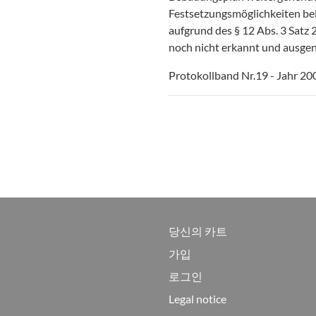
Festsetzungsmöglichkeiten b
aufgrund des § 12 Abs. 3 Satz
noch nicht erkannt und ausge
Protokollband Nr.19 - Jahr 20
당신의 카트
가입
로그인
Legal notice