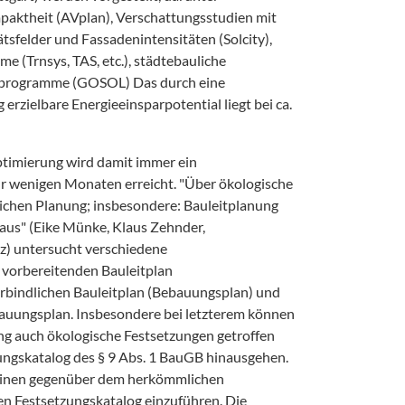
aktheit (AVplan), Verschattungsstudien mit
tsfelder und Fassadenintensitäten (Solcity),
(Trnsys, TAS, etc.), städtebauliche
nsprogramme (GOSOL) Das durch eine
erzielbare Energieeinsparpotential liegt bei ca.
ptimierung wird damit immer ein
r wenigen Monaten erreicht. "Über ökologische
ichen Planung; insbesondere: Bauleitplanung
aus" (Eike Münke, Klaus Zehnder,
) untersucht verschiedene
 vorbereitenden Bauleitplan
erbindlichen Bauleitplan (Bebauungsplan) und
uungsplan. Insbesondere bei letzterem können
ng auch ökologische Festsetzungen getroffen
ungskatalog des § 9 Abs. 1 BauGB hinausgehen.
 einen gegenüber dem herkömmlichen
 Festsetzungskatalog einzuführen. Die