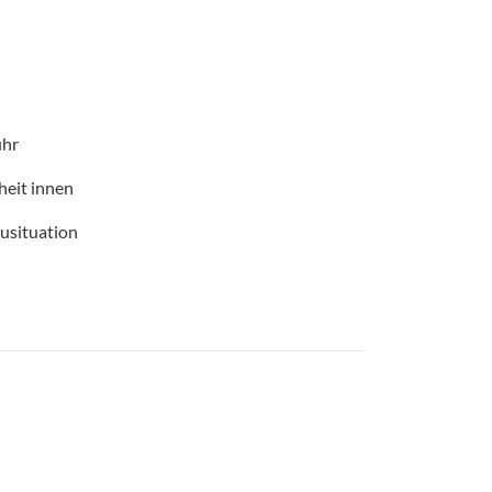
uhr
heit innen
ausituation