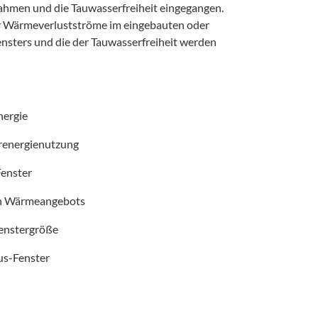
Rahmen und die Tauwasserfreiheit eingegangen.
r Wärmeverlustströme im eingebauten oder
nsters und die der Tauwasserfreiheit werden
nergie
arenergienutzung
Fenster
ren Wärmeangebots
 Fenstergröße
us-Fenster