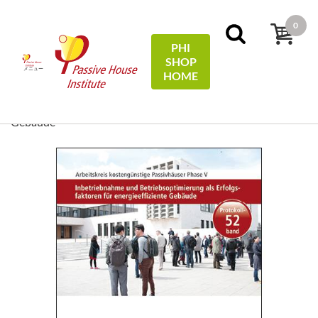
0
PHI
SHOP
メニュー
HOME
ホーム
Protocols
52 - Inbetriebnahme und
Betriebsoptimierung als Erfolgsfaktoren für energieeffiziente
Gebäude