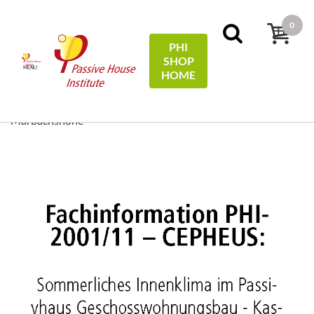
0
PHI
SHOP
MENU
HOME
Pagina iniziale
Technical Information
Sommerliches
Innenklima im Passivhaus Geschosswohnungsbau - Kassel
Marbachshöhe