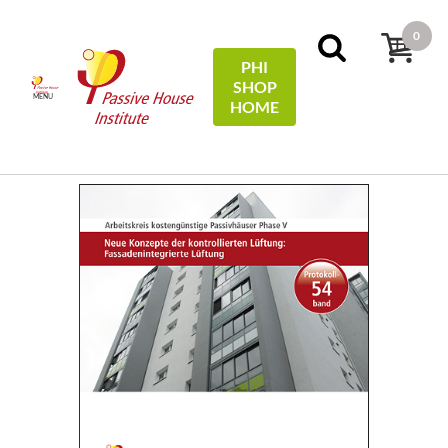
0
PHI
SHOP
MENU
HOME
Pagina iniziale
Protocols
54 - Neue Konzepte der
kontrollierten Lüftung: Fassadenintegrierte Lüftung