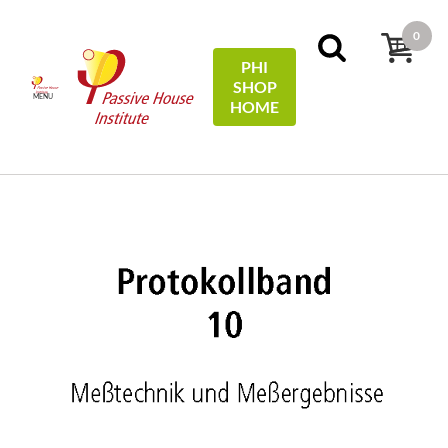
0
PHI
SHOP
MENU
HOME
Pagina iniziale
Protocols
10 - Meßtechnik und
Meßergebnisse