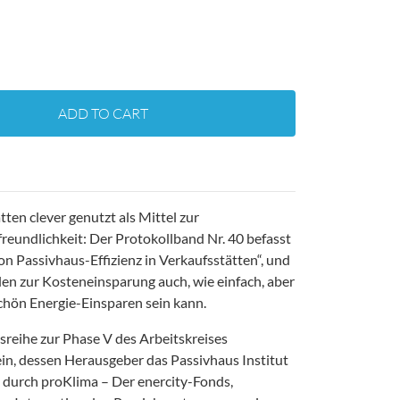
ADD TO CART
tten clever genutzt als Mittel zur
eundlichkeit: Der Protokollband Nr. 40 befasst
n Passivhaus-Effizienz in Verkaufsstätten“, und
en zur Kosteneinsparung auch, wie einfach, aber
schön Energie-Einsparen sein kann.
nsreihe zur Phase V des Arbeitskreises
in, dessen Herausgeber das Passivhaus Institut
V durch proKlima – Der enercity-Fonds,