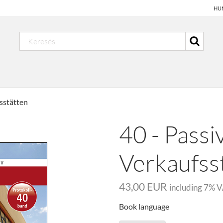
HU
sstätten
40 - Passi
Verkaufss
43,00 EUR
including
7
% V
Book language