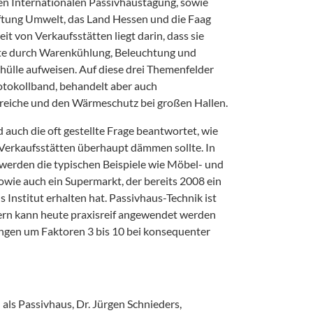
gen Internationalen Passivhaustagung, sowie
ftung Umwelt, das Land Hessen und die Faag
 von Verkaufsstätten liegt darin, dass sie
ste durch Warenkühlung, Beleuchtung und
hülle aufweisen. Auf diese drei Themenfelder
rotokollband, behandelt aber auch
reiche und den Wärmeschutz bei großen Hallen.
uch die oft gestellte Frage beantwortet, wie
Verkaufsstätten überhaupt dämmen sollte. In
werden die typischen Beispiele wie Möbel- und
owie auch ein Supermarkt, der bereits 2008 ein
 Institut erhalten hat. Passivhaus-Technik ist
ern kann heute praxisreif angewendet werden
ngen um Faktoren 3 bis 10 bei konsequenter
 als Passivhaus, Dr. Jürgen Schnieders,