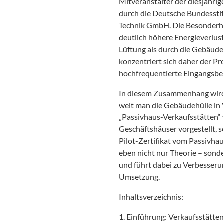
Mitveranstalter der diesjähri
durch die Deutsche Bundessti
Technik GmbH. Die Besonderheit
deutlich höhere Energieverlu
Lüftung als durch die Gebäude
konzentriert sich daher der P
hochfrequentierte Eingangsbe
In diesem Zusammenhang wird a
weit man die Gebäudehülle in 
„Passivhaus-Verkaufsstätten“ 
Geschäftshäuser vorgestellt, s
Pilot-Zertifikat vom Passivhaus
eben nicht nur Theorie – sond
und führt dabei zu Verbesseru
Umsetzung.
Inhaltsverzeichnis:
1. Einführung: Verkaufsstätten