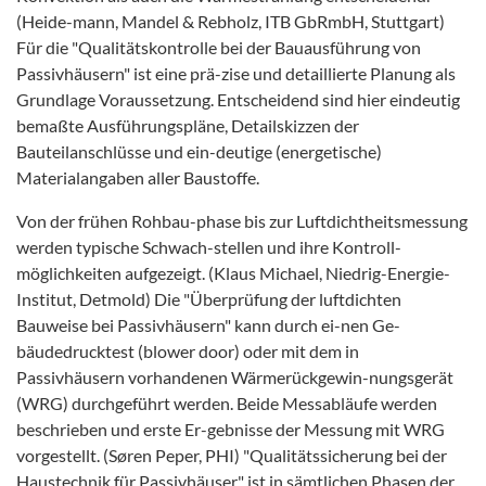
(Heide-mann, Mandel & Rebholz, ITB GbRmbH, Stuttgart)
Für die "Qualitätskontrolle bei der Bauausführung von
Passivhäusern" ist eine prä-zise und detaillierte Planung als
Grundlage Voraussetzung. Entscheidend sind hier eindeutig
bemaßte Ausführungspläne, Detailskizzen der
Bauteilanschlüsse und ein-deutige (energetische)
Materialangaben aller Baustoffe.
Von der frühen Rohbau-phase bis zur Luftdichtheitsmessung
werden typische Schwach-stellen und ihre Kontroll-
möglichkeiten aufgezeigt. (Klaus Michael, Niedrig-Energie-
Institut, Detmold) Die "Überprüfung der luftdichten
Bauweise bei Passivhäusern" kann durch ei-nen Ge-
bäudedrucktest (blower door) oder mit dem in
Passivhäusern vorhandenen Wärmerückgewin-nungsgerät
(WRG) durchgeführt werden. Beide Messabläufe werden
beschrieben und erste Er-gebnisse der Messung mit WRG
vorgestellt. (Søren Peper, PHI) "Qualitätssicherung bei der
Haustechnik für Passivhäuser" ist in sämtlichen Phasen der