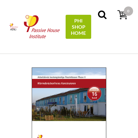
0
PHI
SHOP
MENÜ
HOME
Főoldal
Protocols
16 - Wärmebrückenfreies
Konstruieren - digitale Version