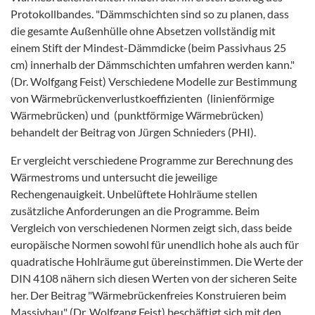
Protokollbandes. "Dämmschichten sind so zu planen, dass
die gesamte Außenhülle ohne Absetzen vollständig mit
einem Stift der Mindest-Dämmdicke (beim Passivhaus 25
cm) innerhalb der Dämmschichten umfahren werden kann."
(Dr. Wolfgang Feist) Verschiedene Modelle zur Bestimmung
von Wärmebrückenverlustkoeffizienten (linienförmige
Wärmebrücken) und (punktförmige Wärmebrücken)
behandelt der Beitrag von Jürgen Schnieders (PHI).
Er vergleicht verschiedene Programme zur Berechnung des
Wärmestroms und untersucht die jeweilige
Rechengenauigkeit. Unbelüftete Hohlräume stellen
zusätzliche Anforderungen an die Programme. Beim
Vergleich von verschiedenen Normen zeigt sich, dass beide
europäische Normen sowohl für unendlich hohe als auch für
quadratische Hohlräume gut übereinstimmen. Die Werte der
DIN 4108 nähern sich diesen Werten von der sicheren Seite
her. Der Beitrag "Wärmebrückenfreies Konstruieren beim
Massivbau" (Dr. Wolfgang Feist) beschäftigt sich mit den