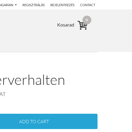
NGARIAN
REGISZTRÁLÁS
BEJELENTKEZÉS
CONTACT
0
Kosarad
erverhalten
AT
ADD TO CART