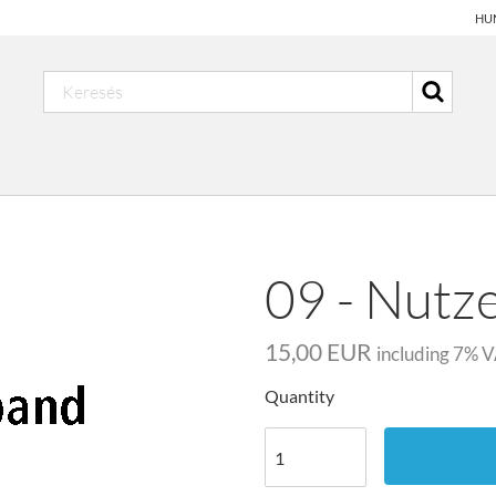
HU
09 - Nutz
15,00 EUR
including
7
% V
Quantity