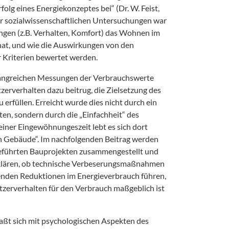
folg eines Energiekonzeptes bei“ (Dr. W. Feist,
der sozialwissenschaftlichen Untersuchungen war
ungen (z.B. Verhalten, Komfort) das Wohnen im
hat, und wie die Auswirkungen von den
 Kriterien bewertet werden.
angreichen Messungen der Verbrauchswerte
zerverhalten dazu beitrug, die Zielsetzung des
 erfüllen. Erreicht wurde dies nicht durch ein
en, sondern durch die „Einfachheit“ des
iner Eingewöhnungeszeit lebt es sich dort
n Gebäude“. Im nachfolgenden Beitrag werden
eführten Bauprojekten zusammengestellt und
 klären, ob technische Verbeserungsmaßnahmen
enden Reduktionen im Energieverbrauch führen,
utzerverhalten für den Verbrauch maßgeblich ist
aßt sich mit psychologischen Aspekten des