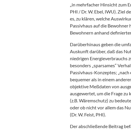
„in mehrfacher Hinsicht zum Er
PHI / Dr. W. Ebel, IWU). Ziel 
es, zu klären, welche Auswirk
Passivhaus auf die Bewohner 
Bewohnern anhand definierter
Darüberhinaus geben die umf
Auskunft darüber, daß das Nut
niedrigen Energieverbrauchs zu
besonders „sparsames“ Verhalt
Passivhaus-Konzeptes; „nach e
bequemer als in einem andere
objektive Meßdaten von ausg
ausgewertet, um die Frage zu
(z.B. Wäremschutz) zu bedeut
oder ob nicht vor allem das N
(Dr. W. Feist, PHI).
Der abschließende Beitrag bef