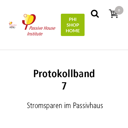
0
PHI
SHOP
MENÜ
HOME
Főoldal
Protocols
07 - Stromsparen im Passivhaus