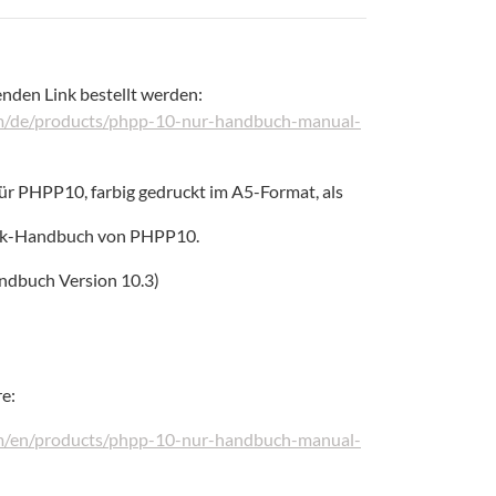
nden Link bestellt werden:
om/de/products/phpp-10-nur-handbuch-manual-
r PHPP10, farbig gedruckt im A5-Format, als
ook-Handbuch von PHPP10.
andbuch Version 10.3)
e:
om/en/products/phpp-10-nur-handbuch-manual-