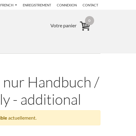
FRENCH
ENREGISTREMENT
CONNEXION
CONTACT
0
Votre panier
 nur Handbuch /
y - additional
ible
actuellement.