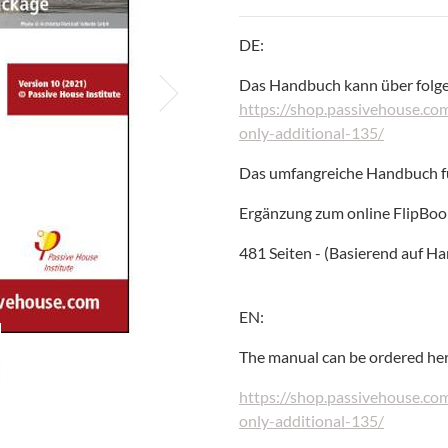
DE:
Das Handbuch kann über folge
https://shop.passivehouse.c
only-additional-135/
Das umfangreiche Handbuch fü
Ergänzung zum online FlipB
481 Seiten - (Basierend auf H
EN:
The manual can be ordered her
https://shop.passivehouse.c
only-additional-135/