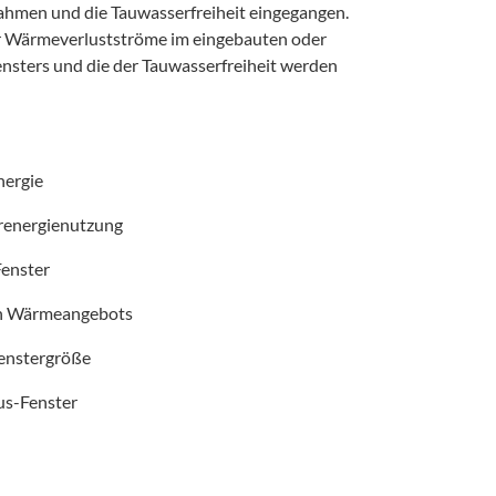
Rahmen und die Tauwasserfreiheit eingegangen.
r Wärmeverlustströme im eingebauten oder
nsters und die der Tauwasserfreiheit werden
nergie
arenergienutzung
Fenster
ren Wärmeangebots
 Fenstergröße
us-Fenster