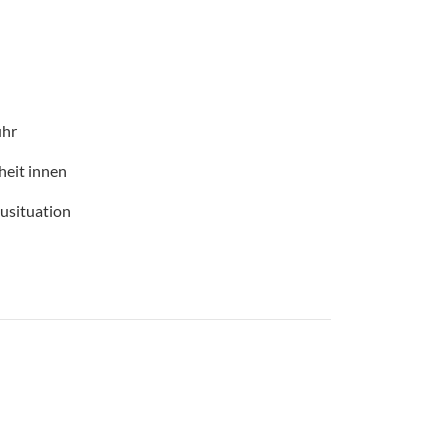
uhr
heit innen
ausituation