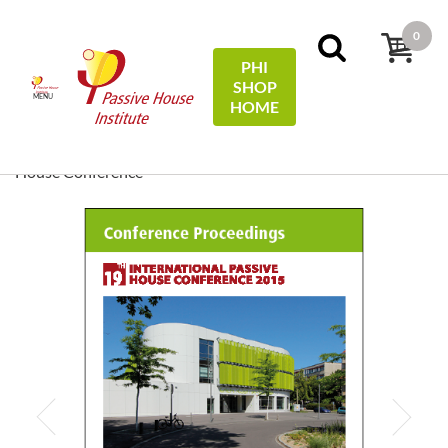
0
PHI
SHOP
MENU
HOME
Accueil
Conference Proceedings
[ EN/DE ] Conference
Proceedings/Tagungsband: 19th International Passive
House Conference