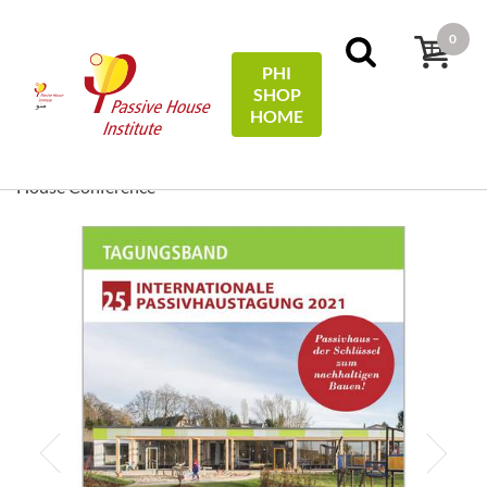
0
PHI
SHOP
منو
HOME
[ EN/DE ] Conference
Conference Proceedings
خانه
Proceedings/Tagungsband: 25th International Passive
House Conference