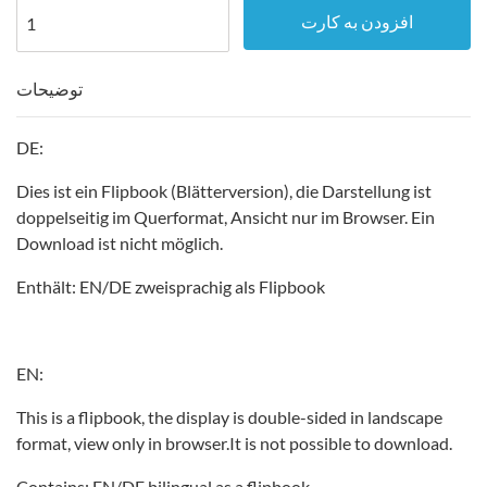
افزودن به کارت
توضیحات
DE:
Dies ist ein Flipbook (Blätterversion), die Darstellung ist
doppelseitig im Querformat, Ansicht nur im Browser. Ein
Download ist nicht möglich.
Enthält: EN/DE zweisprachig als Flipbook
EN:
This is a flipbook, the display is double-sided in landscape
format, view only in browser.It is not possible to download.
Contains: EN/DE bilingual as a flipbook