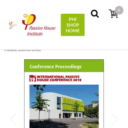
0
PHI
SHOP
منو
HOME
[ EN/DE ] Conference
Conference Proceedings
خانه
Proceedings/Tagungsband: 19th International Passive
House Conference