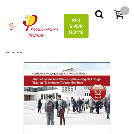
0
PHI
SHOP
منو
HOME
52 - Inbetriebnahme und
Protocols
خانه
Betriebsoptimierung als Erfolgsfaktoren für energieeffiziente
Gebäude