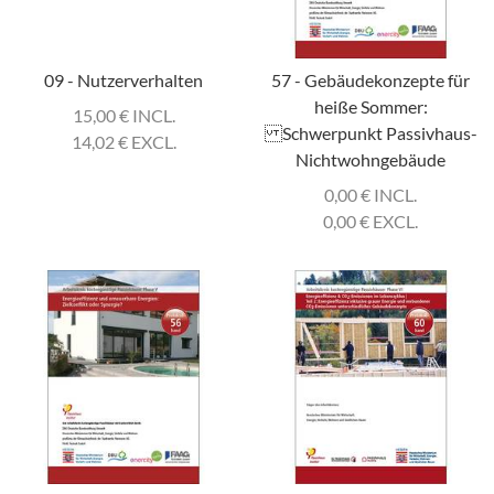
09 - Nutzerverhalten
57 - Gebäudekonzepte für
heiße Sommer:
15,00
€
INCL.
Schwerpunkt Passivhaus-
14,02
€
EXCL.
Nichtwohngebäude
0,00
€
INCL.
0,00
€
EXCL.