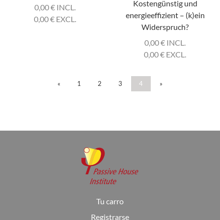
Kostengünstig und
0,00
€
INCL.
energieeffizient – (k)ein
0,00
€
EXCL.
Widerspruch?
0,00
€
INCL.
0,00
€
EXCL.
«
1
2
3
4
»
Tu carro
Registrarse