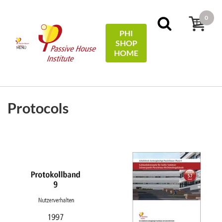
0
PHI
SHOP
MENÚ
HOME
FILTROS
Ordenar por:
precio
Protocols