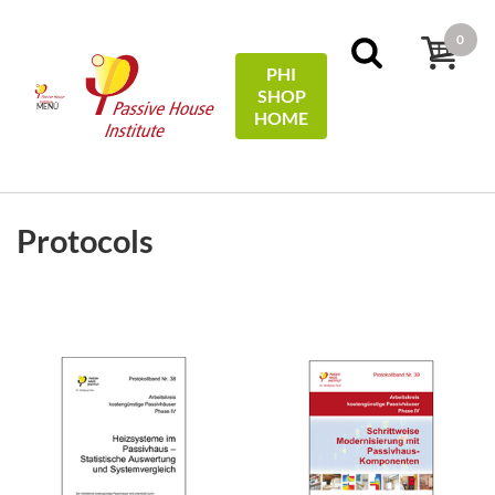
0
PHI
SHOP
MENÚ
HOME
FILTROS
Ordenar por:
nombre
Protocols