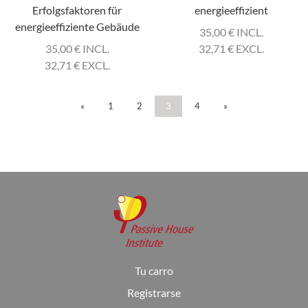
Erfolgsfaktoren für
energieeffizient
energieeffiziente Gebäude
35,00
€
INCL.
35,00
€
INCL.
32,71
€
EXCL.
32,71
€
EXCL.
«
1
2
3
4
»
Tu carro
Registrarse