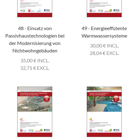
48 - Einsatz von
49 - Energieeffiziente
Passivhaustechnologien bei
Warmwassersysteme
der Modernisierung von
30,00
€
INCL.
Nichtwohngebäuden
28,04
€
EXCL.
35,00
€
INCL.
32,71
€
EXCL.