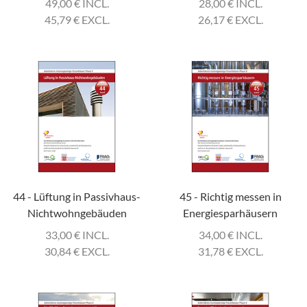
49,00
€
INCL.
28,00
€
INCL.
45,79
€
EXCL.
26,17
€
EXCL.
44 - Lüftung in Passivhaus-
45 - Richtig messen in
Nichtwohngebäuden
Energiesparhäusern
33,00
€
INCL.
34,00
€
INCL.
30,84
€
EXCL.
31,78
€
EXCL.