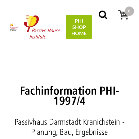
0
PHI
SHOP
MENÜ
HOME
Home
Technical Information
Passivhaus Darmstadt
Kranichstein - Planung, Bau, Ergebnisse