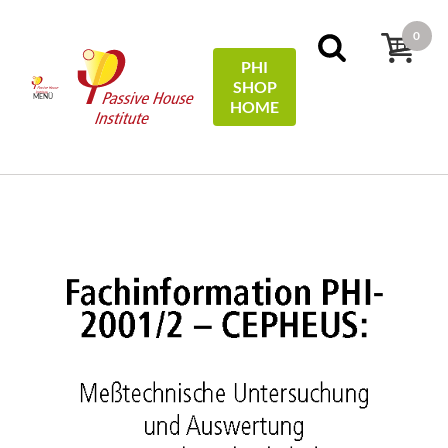
0
PHI
SHOP
MENÜ
HOME
Home
Technical Information
Meßtechnische
Untersuchung und Auswertung - Kassel Marbachshöhe