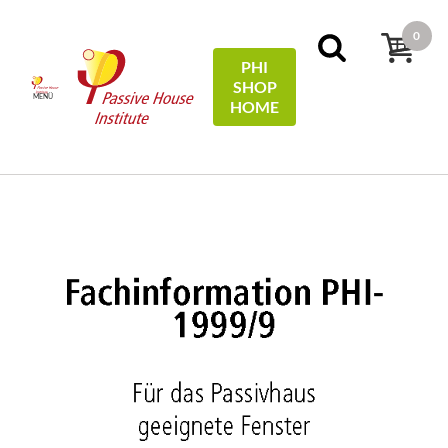
0
PHI
SHOP
MENÜ
HOME
Home
Technical Information
Für das Passivhaus
geeignete Fenster