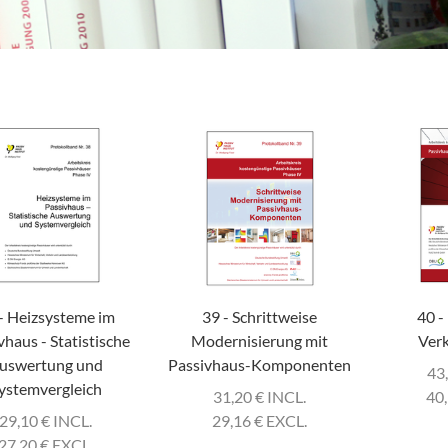
- Heizsysteme im
39 - Schrittweise
40 -
vhaus - Statistische
Modernisierung mit
Verk
uswertung und
Passivhaus-Komponenten
43
ystemvergleich
31,20
€
INCL.
40
29,10
€
INCL.
29,16
€
EXCL.
27,20
€
EXCL.