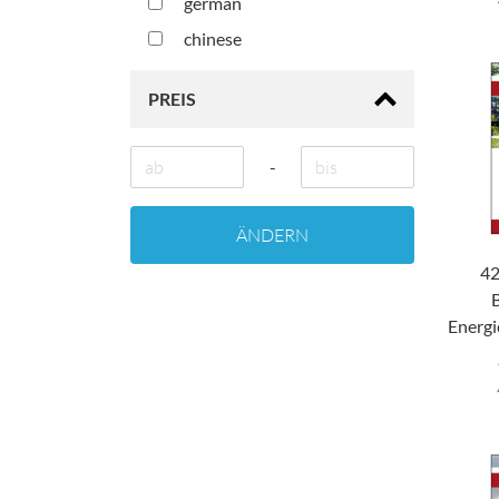
german
chinese
PREIS
-
ÄNDERN
42
Energ