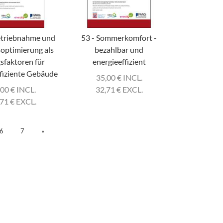
etriebnahme und
53 - Sommerkomfort -
soptimierung als
bezahlbar und
gsfaktoren für
energieeffizient
ffiziente Gebäude
35,00
€
INCL.
,00
€
INCL.
32,71
€
EXCL.
,71
€
EXCL.
6
7
»