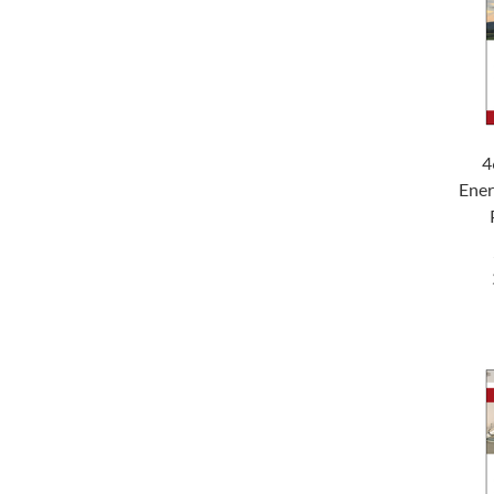
4
Ener