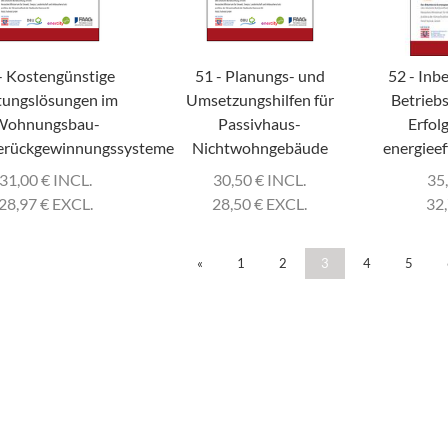
- Kostengünstige
51 - Planungs- und
52 - Inb
tungslösungen im
Umsetzungshilfen für
Betrieb
Wohnungsbau-
Passivhaus-
Erfol
rückgewinnungssysteme
Nichtwohngebäude
energiee
31,00
€
INCL.
30,50
€
INCL.
35
28,97
€
EXCL.
28,50
€
EXCL.
32
«
1
2
3
4
5