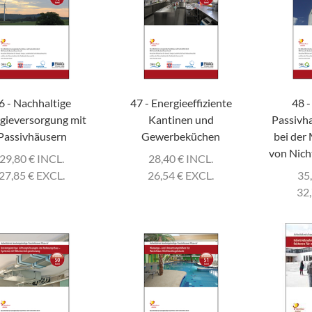
6 - Nachhaltige
47 - Energieeffiziente
48 -
gieversorgung mit
Kantinen und
Passivh
Passivhäusern
Gewerbeküchen
bei der
von Nic
29,80
€
INCL.
28,40
€
INCL.
27,85
€
EXCL.
26,54
€
EXCL.
35
32