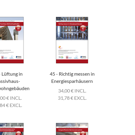
- Lüftung in
45 - Richtig messen in
ssivhaus-
Energiesparhäusern
wohngebäuden
34,00
€
INCL.
,00
€
INCL.
31,78
€
EXCL.
,84
€
EXCL.