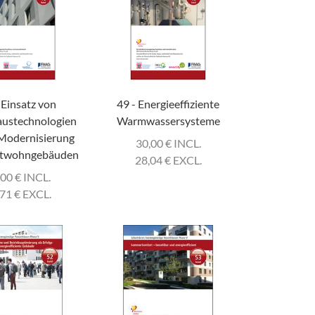
 Einsatz von
49 - Energieeffiziente
austechnologien
Warmwassersysteme
 Modernisierung
30,00
€
INCL.
htwohngebäuden
28,04
€
EXCL.
,00
€
INCL.
,71
€
EXCL.