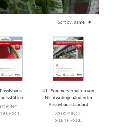
Sort by:
name
 Passivhaus-
41 - Sommerverhalten von
aufsstätten
Nichtwohngebäuden im
Passivhausstandard
,00
€
INCL.
,19
€
EXCL.
33,00
€
INCL.
30,84
€
EXCL.