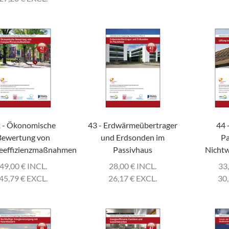
 - Ökonomische
43 - Erdwärmeübertrager
44 
Bewertung von
und Erdsonden im
Pa
ieeffizienzmaßnahmen
Passivhaus
Nicht
49,00
€
INCL.
28,00
€
INCL.
33
45,79
€
EXCL.
26,17
€
EXCL.
30