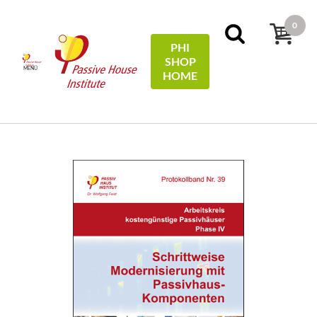
0
PHI
SHOP
MENÜ
HOME
Home
Protocols
39 - Schrittweise Modernisierung mit
Passivhaus-Komponenten