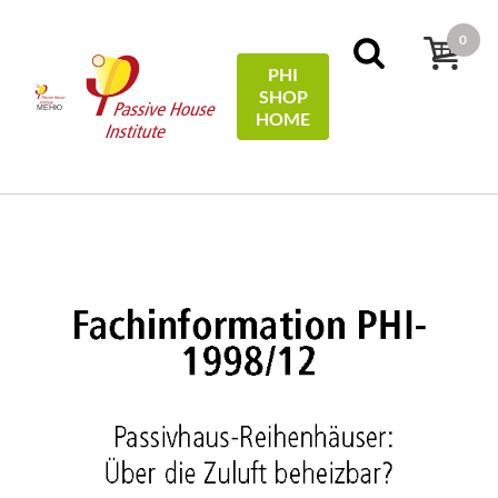
0
PHI
SHOP
МЕНЮ
HOME
Начало
Technical Information
Passivhaus-
Reihenhäuser: Über die Zuluft beheizbar?