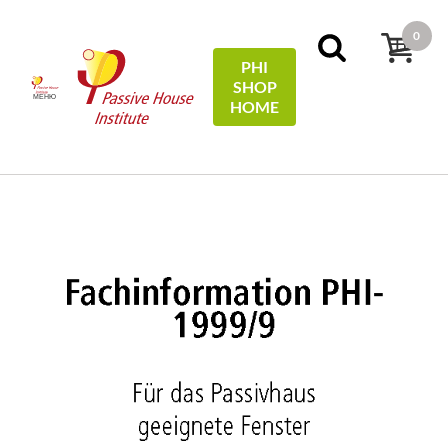
0
PHI
SHOP
МЕНЮ
HOME
Начало
Technical Information
Für das Passivhaus
geeignete Fenster