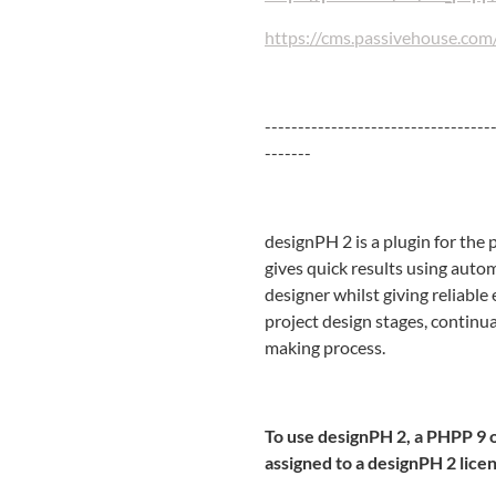
https://cms.passivehouse.co
----------------------------------
-------
designPH 2 is a plugin for th
gives quick results using automa
designer whilst giving reliab
project design stages, continu
making process.
To use designPH 2, a PHPP 9 
assigned to a designPH 2 licen