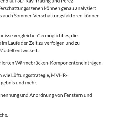
rend auf 3D-Ray-Tracing und Perez-
erschattungsszenen können genau analysiert
ls auch Sommer-Verschattungsfaktoren können
bnisse vergleichen" ermöglicht es, die
im Laufe der Zeit zu verfolgen und zu
Modell entwickelt.
inierten Wärmebrücken-Komponenteneinträgen.
en wie Lüftungsstrategie, MVHR-
rgebnis und mehr.
Benennung und Anordnung von Fenstern und
che.