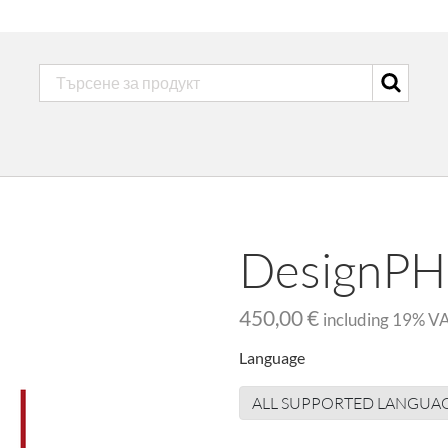
DesignPH
450,00 €
including
19
% V
Language
ALL SUPPORTED LANGUA