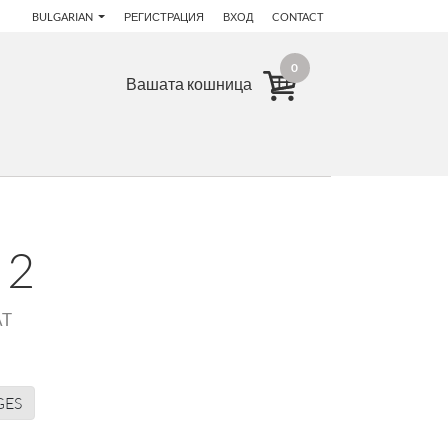
BULGARIAN
РЕГИСТРАЦИЯ
ВХОД
CONTACT
0
Вашата кошница
 2
AT
GES