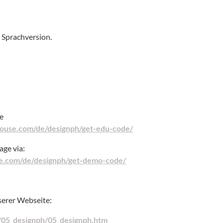
e Sprachversion.
e
ehouse.com/de/designph/get-edu-code/
ge via:
se.com/de/designph/get-demo-code/
serer Webseite:
p/05_designph/05_designph.htm