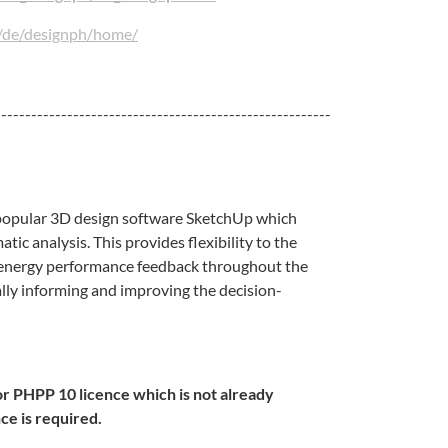
m/de/designph/home/
--------------------------------------------------------
e popular 3D design software SketchUp which
tic analysis. This provides flexibility to the
le energy performance feedback throughout the
ally informing and improving the decision-
or PHPP 10 licence which is not already
ce is required.