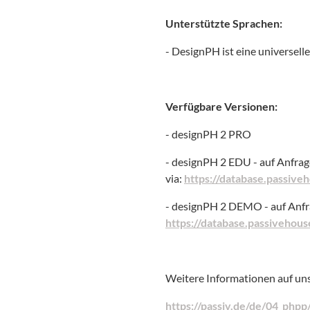
Unterstützte Sprachen:
- DesignPH ist eine universell
Verfügbare Versionen:
- designPH 2 PRO
- designPH 2 EDU - auf Anfrag
via:
https://database.passiv
- designPH 2 DEMO - auf Anfra
https://database.passivehou
Weitere Informationen auf un
https://passiv.de/de/04_php