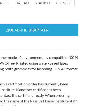
REEK
ITALIAN
SPANISH
CHINESE
ДОБАВЯНЕ В КАРТАТА
anner made of environmentally compatible 100 %
y PVC-free. Printed using water-based latex
ting. With grommets for fastening. DIN A1 format
ich a certification order has currently been
nstitute. If another certifier has been
ontact the certifier directly. When ordering,
nd the name of the Passive House Institute staff