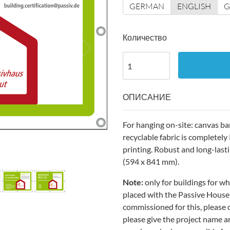
GERMAN
ENGLISH
G
Количество
ОПИСАНИЕ
For hanging on-site: canvas b
recyclable fabric is completel
printing. Robust and long-las
(594 x 841 mm).
Note:
only for buildings for wh
placed with the Passive House I
commissioned for this, please c
please give the project name a