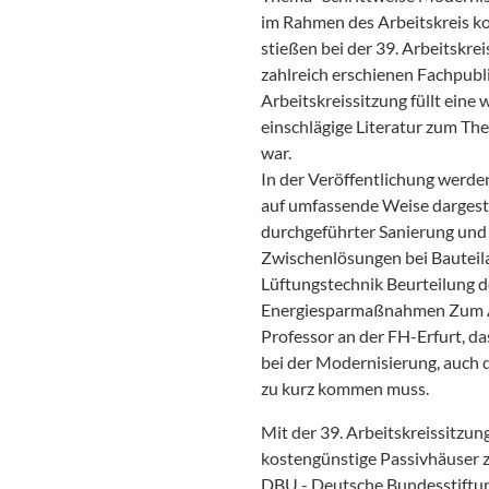
im Rahmen des Arbeitskreis k
stießen bei der 39. Arbeitskre
zahlreich erschienen Fachpubl
Arbeitskreissitzung füllt eine 
einschlägige Literatur zum T
war.
In der Veröffentlichung werde
auf umfassende Weise dargeste
durchgeführter Sanierung und 
Zwischenlösungen bei Bauteil
Lüftungstechnik Beurteilung d
Energiesparmaßnahmen Zum Ab
Professor an der FH-Erfurt, da
bei der Modernisierung, auch 
zu kurz kommen muss.
Mit der 39. Arbeitskreissitzun
kostengünstige Passivhäuser z
DBU - Deutsche Bundesstiftun