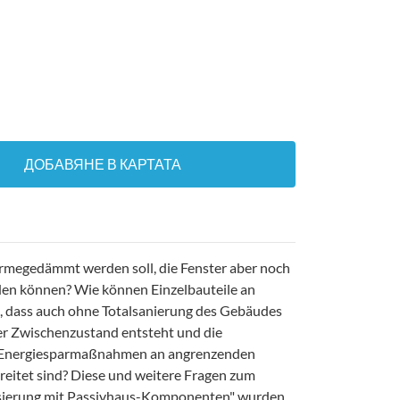
ДОБАВЯНЕ В КАРТАТА
rmegedämmt werden soll, die Fenster aber noch
den können? Wie können Einzelbauteile an
 dass auch ohne Totalsanierung des Gebäudes
er Zwischenzustand entsteht und die
re Energiesparmaßnahmen an angrenzenden
reitet sind? Diese und weitere Fragen zum
sierung mit Passivhaus-Komponenten" wurden