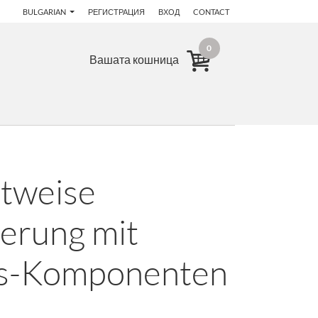
BULGARIAN
РЕГИСТРАЦИЯ
ВХОД
CONTACT
0
Вашата кошница
ttweise
erung mit
us-Komponenten