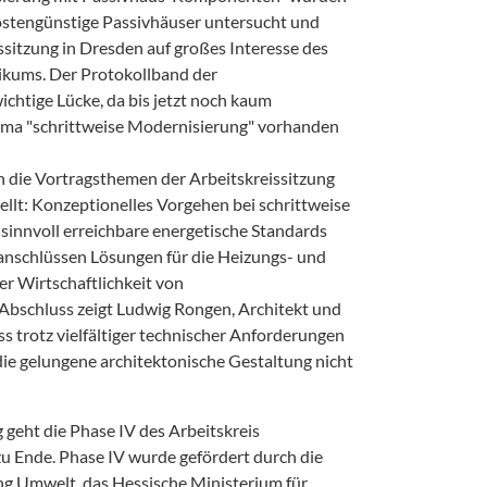
ostengünstige Passivhäuser untersucht und
issitzung in Dresden auf großes Interesse des
ikums. Der Protokollband der
wichtige Lücke, da bis jetzt noch kaum
hema "schrittweise Modernisierung" vorhanden
n die Vortragsthemen der Arbeitskreissitzung
llt: Konzeptionelles Vorgehen bei schrittweise
sinnvoll erreichbare energetische Standards
anschlüssen Lösungen für die Heizungs- und
er Wirtschaftlichkeit von
schluss zeigt Ludwig Rongen, Architekt und
ss trotz vielfältiger technischer Anforderungen
die gelungene architektonische Gestaltung nicht
g geht die Phase IV des Arbeitskreis
u Ende. Phase IV wurde gefördert durch die
g Umwelt, das Hessische Ministerium für