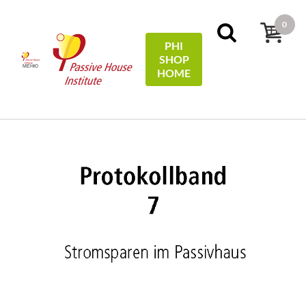
0
PHI
SHOP
МЕНЮ
HOME
Начало
Protocols
07 - Stromsparen im Passivhaus