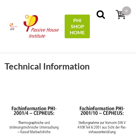
0
PHI
SHOP
菜单
HOME
过滤
Sort by:
price
Technical Information