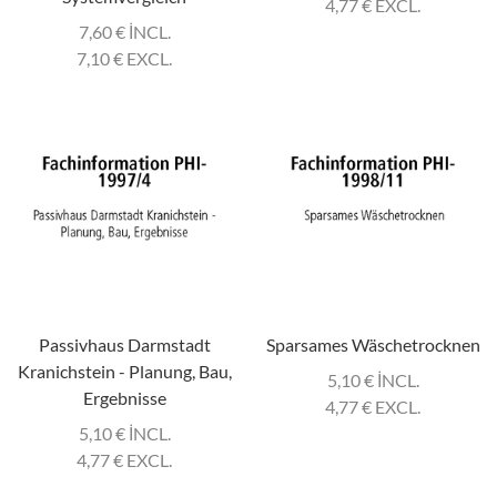
4,77
€
EXCL.
7,60
€
INCL.
7,10
€
EXCL.
Passivhaus Darmstadt
Sparsames Wäschetrocknen
Kranichstein - Planung, Bau,
5,10
€
INCL.
Ergebnisse
4,77
€
EXCL.
5,10
€
INCL.
4,77
€
EXCL.