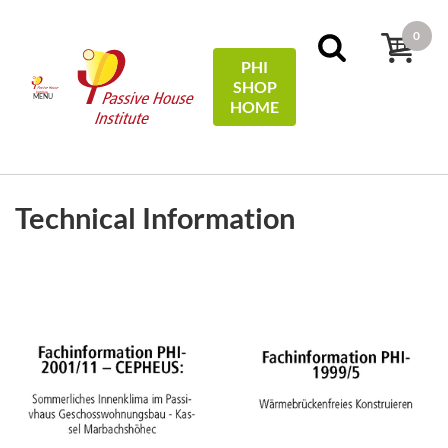
0
PHI
SHOP
MENU
HOME
FILTERS
Sort by:
price
Technical Information