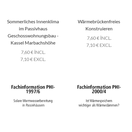
Sommerliches Innenklima
Wärmebrückenfreies
im Passivhaus
Konstruieren
Geschosswohnungsbau -
7,60
€
INCL.
Kassel Marbachshöhe
7,10
€
EXCL.
7,60
€
INCL.
7,10
€
EXCL.