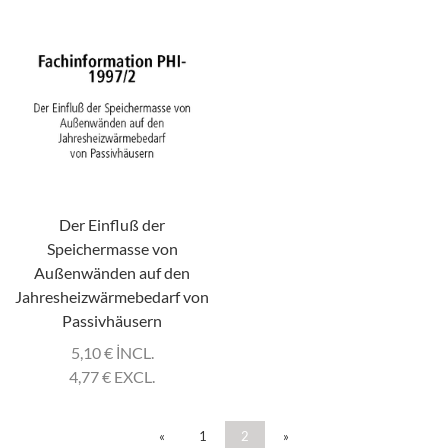
Der Einfluß der
Speichermasse von
Außenwänden auf den
Jahresheizwärmebedarf von
Passivhäusern
5,10
€
INCL.
4,77
€
EXCL.
«
1
2
»