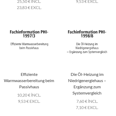
25,50
€
INCL.
9,53
€
EXCL.
23,83
€
EXCL.
Effiziente
Die Öl-Heizung im
Warmwasserbereitung beim
Niedrigenergiehaus –
Passivhaus
Ergänzung zum
Systemvergleich
10,20
€
INCL.
9,53
€
EXCL.
7,60
€
INCL.
7,10
€
EXCL.