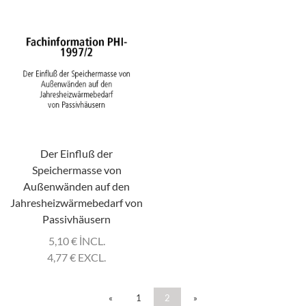
Der Einfluß der
Speichermasse von
Außenwänden auf den
Jahresheizwärmebedarf von
Passivhäusern
5,10
€
INCL.
4,77
€
EXCL.
«
1
2
»