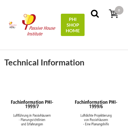
0
PHI
SHOP
MENU
HOME
FILTERS
Sort by:
name
Technical Information