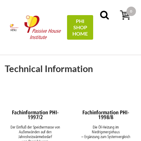
0
PHI
SHOP
MENÜ
HOME
SZŰRŐK
Sort by:
name
Technical Information