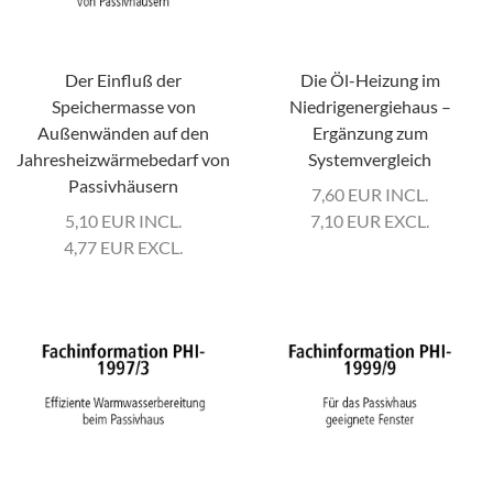
Der Einfluß der
Die Öl-Heizung im
Speichermasse von
Niedrigenergiehaus –
Außenwänden auf den
Ergänzung zum
Jahresheizwärmebedarf von
Systemvergleich
Passivhäusern
7,60
EUR
INCL.
5,10
EUR
INCL.
7,10
EUR
EXCL.
4,77
EUR
EXCL.