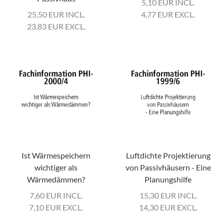
5,10
EUR
INCL.
25,50
EUR
INCL.
4,77
EUR
EXCL.
23,83
EUR
EXCL.
Ist Wärmespeichern
Luftdichte Projektierung
wichtiger als
von Passivhäusern - Eine
Wärmedämmen?
Planungshilfe
7,60
EUR
INCL.
15,30
EUR
INCL.
7,10
EUR
EXCL.
14,30
EUR
EXCL.