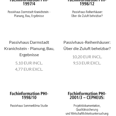
Passivhaus Darmstadt
Passivhaus-Reihenhäuser:
Kranichstein - Planung, Bau,
Über die Zuluft beheizbar?
Ergebnisse
10,20
EUR
INCL.
5,10
EUR
INCL.
9,53
EUR
EXCL.
4,77
EUR
EXCL.