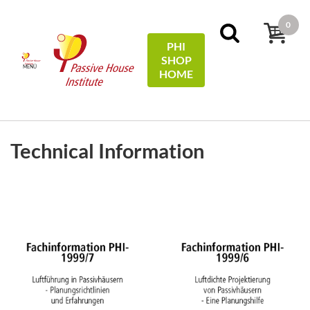
0
PHI
SHOP
MENÜ
HOME
SZŰRŐK
Sort by:
name
Technical Information